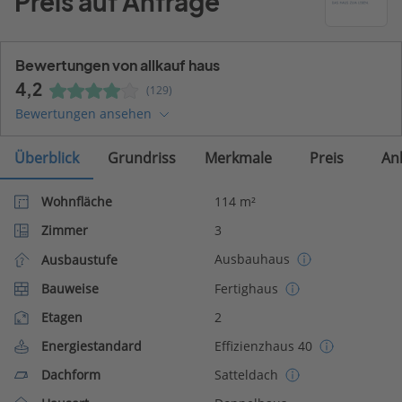
Preis auf Anfrage
Bewertungen von allkauf haus
4,2
(129)
Bewertungen ansehen
Überblick
Grundriss
Merkmale
Preis
An
Wohnfläche
114 m²
Zimmer
3
Ausbauhaus
Ausbaustufe
Bauweise
Fertighaus
Etagen
2
Energiestandard
Effizienzhaus 40
Dachform
Satteldach