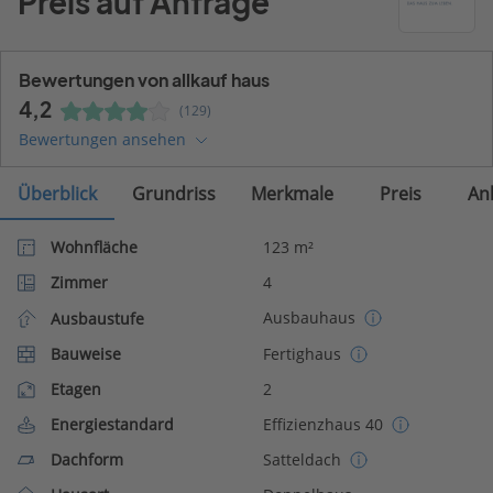
Preis auf Anfrage
Bewertungen von allkauf haus
4,2
(129)
Bewertungen ansehen
Überblick
Grundriss
Merkmale
Preis
An
Wohnfläche
123 m²
Zimmer
4
Ausbauhaus
Ausbaustufe
Bauweise
Fertighaus
Etagen
2
Energiestandard
Effizienzhaus 40
Dachform
Satteldach