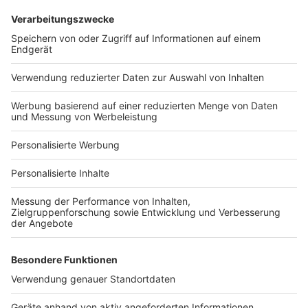
Services
Bauprojekt-Quiz
Häuser-Suche
Hausanbieter-Suche
Bauprojekt-Profil
Für Unternehmen
Ihre Baufirma auf bauen.de
Kostenloses Infogespräch