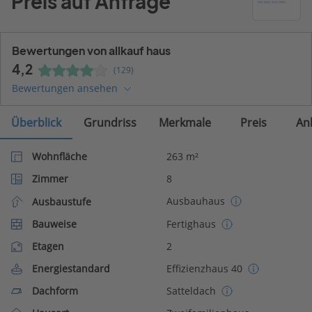
Preis auf Anfrage
Bewertungen von allkauf haus
4,2
(129)
Bewertungen ansehen
Überblick
Grundriss
Merkmale
Preis
An
Wohnfläche
263 m²
Zimmer
8
Ausbauhaus
Ausbaustufe
Bauweise
Fertighaus
Etagen
2
Energiestandard
Effizienzhaus 40
Dachform
Satteldach