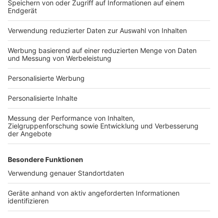
Bauprojekt-Quiz
Häuser-Suche
Hausanbieter-Suche
Bauprojekt-Profil
Für Unternehmen
Ihre Baufirma auf bauen.de
Kostenloses Infogespräch