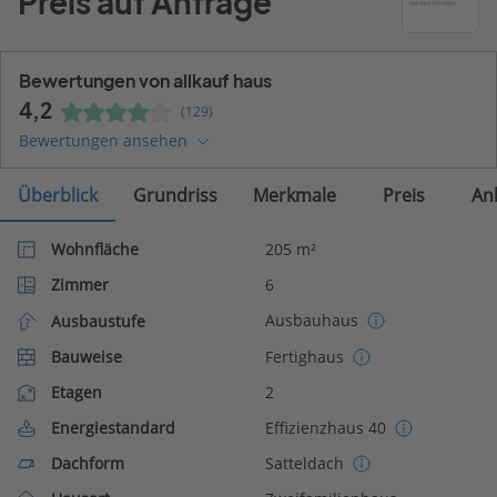
Preis auf Anfrage
Bewertungen von allkauf haus
4,2
(129)
Bewertungen ansehen
Überblick
Grundriss
Merkmale
Preis
An
Wohnfläche
205 m²
Zimmer
6
Ausbauhaus
Ausbaustufe
Bauweise
Fertighaus
Etagen
2
Energiestandard
Effizienzhaus 40
Dachform
Satteldach