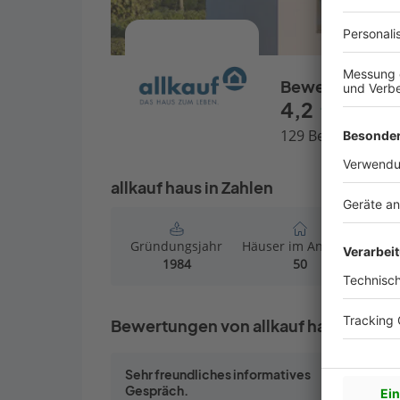
Bewertungen
4,2
129 Bewertungen
allkauf haus in Zahlen
Gründungsjahr
Häuser im Angebot
Häu
1984
50
Bewertungen von allkauf haus
Sehr freundliches informatives
Super gut
Gespräch.
Super gut