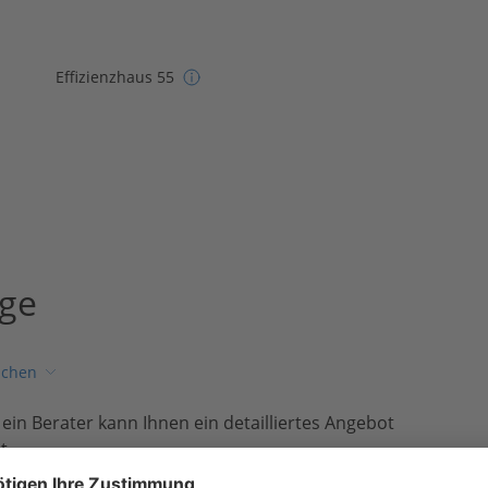
Effizienzhaus 55
age
ichen
, ein Berater kann Ihnen ein detailliertes Angebot
t.