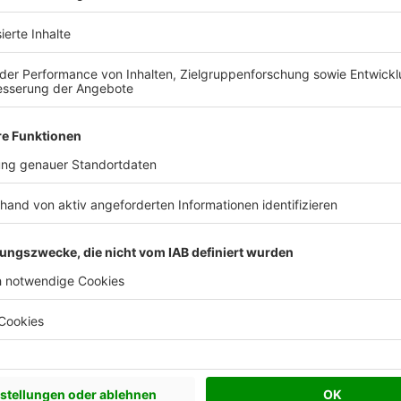
Katalog kostenlos anfordern
Hervorragend
ser pro Jahr
Häuser gesamt
Mitarbeiter
900
>17000
1300
e Beratung!
Schiedsgutachten verweigert
e Beratung!
Leider musste ich feststellen,