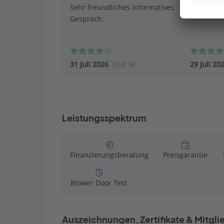
Sehr freundliches informatives
Gespräch.
31 Juli 2026
Olaf W.
29 Juli 20
Leistungsspektrum
Finanzierungsberatung
Preisgarantie
Blower Door Test
Auszeichnungen, Zertifikate & Mitgl