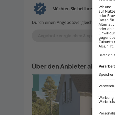
Möchten Sie bei Ihrem Projekt G
Durch einen Angebotsvergleich mit Bauen.d
Angebote vergleichen & sparen
Über den Anbieter allkauf h