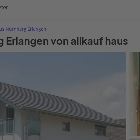
eter
uplanung
Hausausstattung
us Nürnberg Erlangen
 Erlangen von allkauf haus