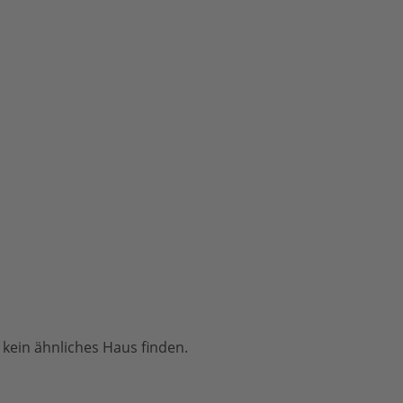
und enttäuscht. Vor allem
auch, weil man sich einer
Bausachverständigenabrede
verweigert. Deshalb lautet
meine Schlussfolgerung: Ich
würde es nie wieder mit
allkauf machen. Diese
Erfahrung wünsche ich
niemandem. Andere Firmen
bauen auch schöne Häuser.
 kein ähnliches Haus finden.