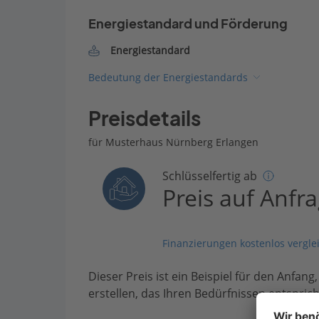
Energiestandard und Förderung
Energiestandard
Bedeutung der Energiestandards
Preisdetails
für Musterhaus Nürnberg Erlangen
Schlüsselfertig ab
Preis auf Anfr
Finanzierungen kostenlos vergle
Dieser Preis ist ein Beispiel für den Anfang
erstellen, das Ihren Bedürfnissen entsprich