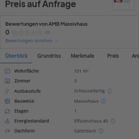
Preis auf Anfrage
Bewertungen von AMB Massivhaus
0
(0)
Bewertungen ansehen
Überblick
Grundriss
Merkmale
Preis
An
Wohnfläche
101 m²
Zimmer
3
Schlüsselfertig
Ausbaustufe
Bauweise
Massivhaus
Etagen
1
Energiestandard
Effizienzhaus 40
Dachform
Satteldach