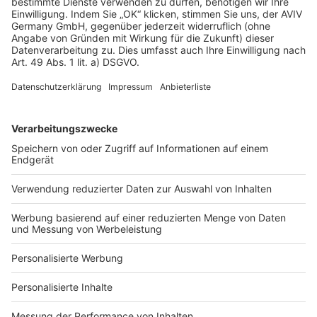
AGB-Übersicht
Datenschutz
Impressum
Fotonachweis
Services
Bauprojekt-Quiz
Häuser-Suche
Hausanbieter-Suche
Bauprojekt-Profil
Für Unternehmen
Ihre Baufirma auf bauen.de
Kostenloses Infogespräch