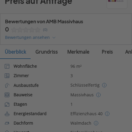
Preis auf Anfrage
Bewertungen von AMB Massivhaus
0
(0)
Bewertungen ansehen
Überblick
Grundriss
Merkmale
Preis
An
Wohnfläche
96 m²
Zimmer
3
Schlüsselfertig
Ausbaustufe
Bauweise
Massivhaus
Etagen
1
Energiestandard
Effizienzhaus 40
Dachform
Walmdach