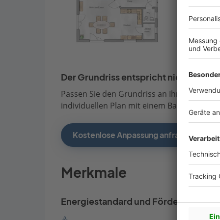
Der Grundriss entspricht nicht Ihren
Passen Sie den Grundriss an Ihre persönli
individuellen Plan mit einem Bauberater de
Kostenlose Anpassung anfragen
Merkmale
Energiestandard und Förderung