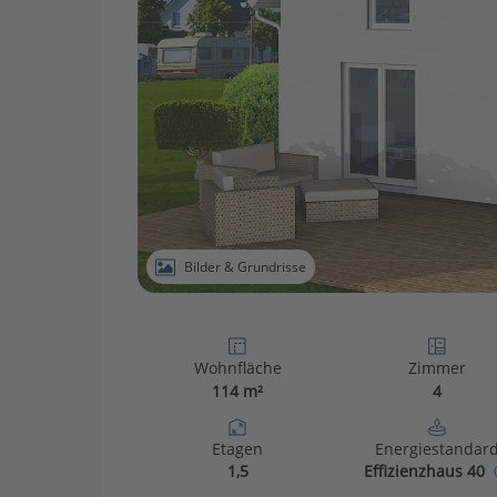
Bilder & Grundrisse
Wohnfläche
Zimmer
114 m²
4
Etagen
Energiestandar
1,5
Effizienzhaus 40