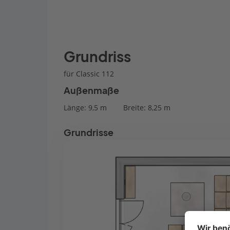
Grundriss
für Classic 112
Außenmaße
Länge: 9,5 m
Breite: 8,25 m
Grundrisse