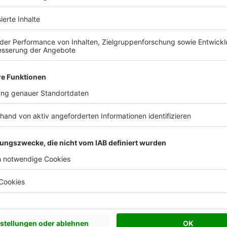
 Vorstellungen?
chen Bedürfnisse an und besprechen Sie Ihren
s Anbieters.
Effizienzhaus 40