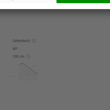
Effizienzhaus 55
Satteldach
40°
100 cm
40º
100 cm