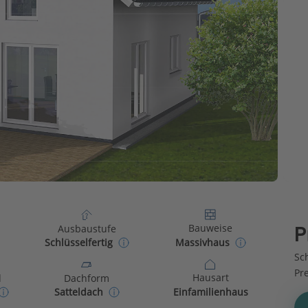
Bauweise
Ausbaustufe
P
Massivhaus
Schlüsselfertig
Sch
Pr
Hausart
d
Dachform
Einfamilienhaus
Satteldach