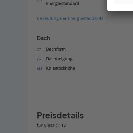
Energiestandard
Bedeutung der Energiestandards
Dach
Dachform
Dachneigung
Kniestockhöhe
Preisdetails
für Classic 112