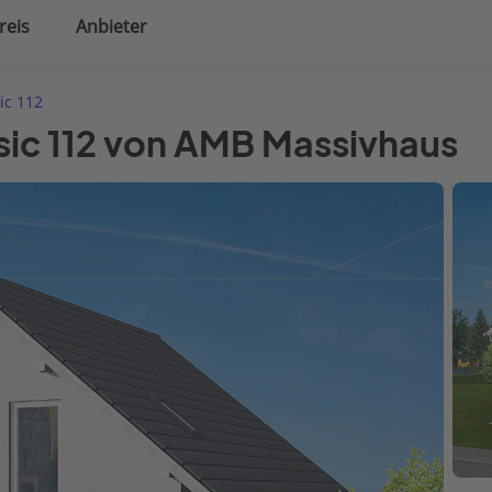
reis
Anbieter
uplanung
Hausausstattung
ic 112
sic 112 von AMB Massivhaus