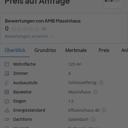
Preis auf Anfrage
Bewertungen von AMB Massivhaus
0
(0)
Bewertungen ansehen
Überblick
Grundriss
Merkmale
Preis
An
Wohnfläche
125 m²
Zimmer
4
Schlüsselfertig
Ausbaustufe
Bauweise
Massivhaus
Etagen
1,5
Energiestandard
Effizienzhaus 40
Dachform
Satteldach