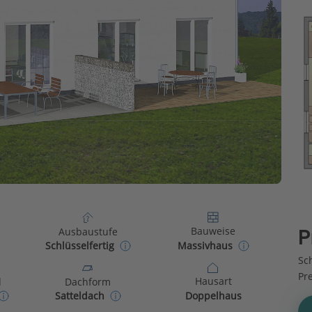
Bauweise
Ausbaustufe
P
Massivhaus
Schlüsselfertig
Sch
Pr
Hausart
d
Dachform
Doppelhaus
Satteldach