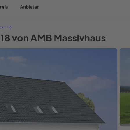
reis
Anbieter
uplanung
Hausausstattung
ex 118
118 von AMB Massivhaus