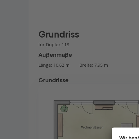
Grundriss
für Duplex 118
Außenmaße
Länge: 10,62 m
Breite: 7,95 m
Grundrisse