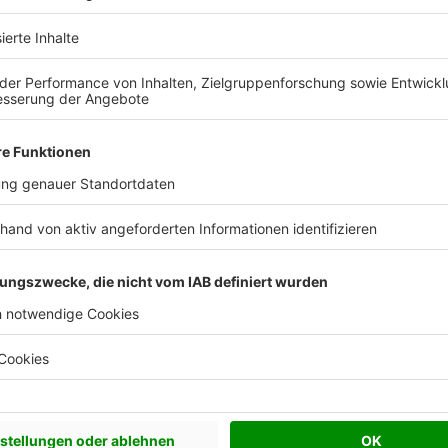
 Vorstellungen?
chen Bedürfnisse an und besprechen Sie Ihren
s Anbieters.
Effizienzhaus 40