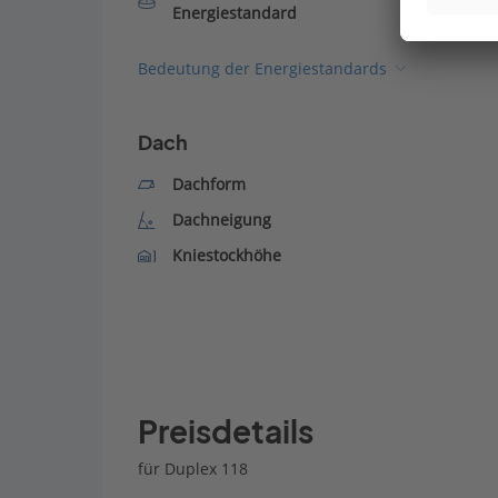
Energiestandard
Bedeutung der Energiestandards
Dach
Dachform
Dachneigung
Kniestockhöhe
Preisdetails
für Duplex 118