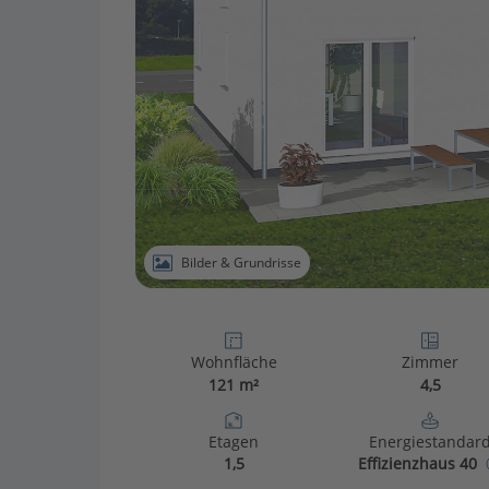
Bilder & Grundrisse
Wohnfläche
Zimmer
121 m²
4,5
Etagen
Energiestandar
1,5
Effizienzhaus 40