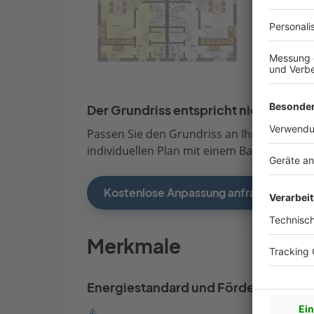
Der Grundriss entspricht nicht Ihren
Passen Sie den Grundriss an Ihre persönli
individuellen Plan mit einem Bauberater de
Kostenlose Anpassung anfragen
Merkmale
Energiestandard und Förderung