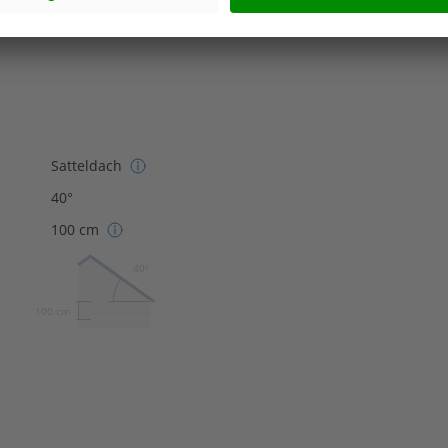
Effizienzhaus 55
Satteldach
40°
100 cm
40º
100 cm