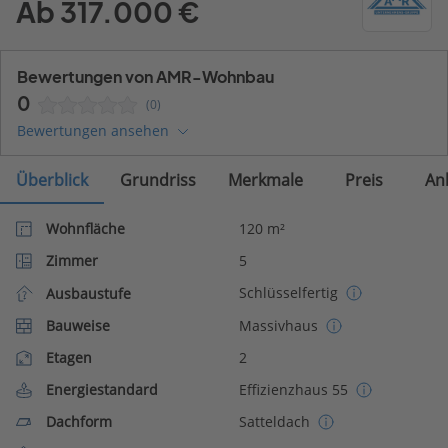
Ab 317.000 €
Bewertungen von AMR-Wohnbau
0
(0)
Bewertungen ansehen
Überblick
Grundriss
Merkmale
Preis
An
Wohnfläche
120 m²
Zimmer
5
Schlüsselfertig
Ausbaustufe
Bauweise
Massivhaus
Etagen
2
Energiestandard
Effizienzhaus 55
Dachform
Satteldach