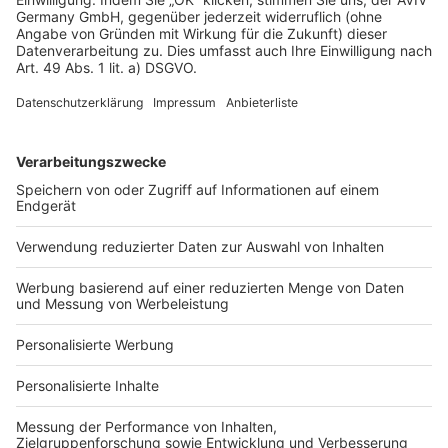
Datenschutz
Impressum
Fotonachweis
Services
Bauprojekt-Quiz
Häuser-Suche
Hausanbieter-Suche
Bauprojekt-Profil
Für Unternehmen
Ihre Baufirma auf bauen.de
Kostenloses Infogespräch