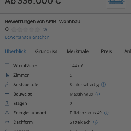
Ab 336.000 €
Bewertungen von AMR-Wohnbau
0
(0)
Bewertungen ansehen
Überblick
Grundriss
Merkmale
Preis
An
Wohnfläche
144 m²
Zimmer
5
Schlüsselfertig
Ausbaustufe
Bauweise
Massivhaus
Etagen
2
Energiestandard
Effizienzhaus 40
Dachform
Satteldach