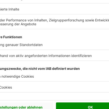
Effizienzhaus 40
Effizienzhaus 55
Walmdach
25°
245 cm