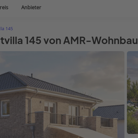
reis
Anbieter
uplanung
Hausausstattung
lla 145
dtvilla 145 von AMR-Wohnbau