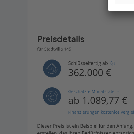
Preisdetails
für Stadtvilla 145
Schlüsselfertig ab
362.000 €
Geschätzte Monatsrate
ab 1.089,77 €
Finanzierungen kostenlos vergle
Dieser Preis ist ein Beispiel für den Anfang
erstellen, das Ihren Bedürfnissen entsprich