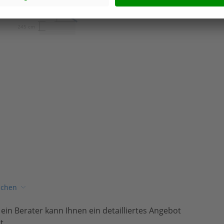
25º
245 cm
ichen
, ein Berater kann Ihnen ein detailliertes Angebot
t.