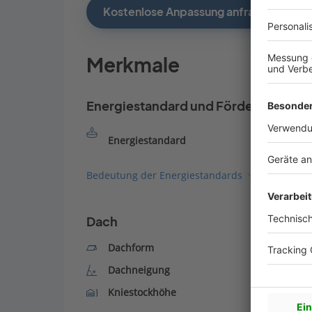
Kostenlose Anpassung anfragen
Merkmale
Energiestandard und Förderung
Energiestandard
Bedeutung der Energiestandards
Dach
Dachform
Dachneigung
Kniestockhöhe