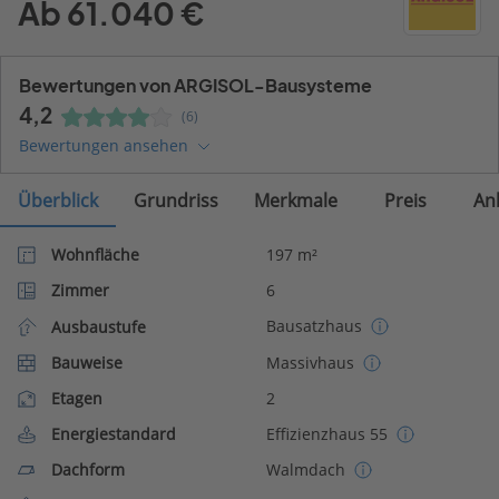
Ab 61.040 €
Bewertungen von ARGISOL-Bausysteme
4,2
(6)
Bewertungen ansehen
Überblick
Grundriss
Merkmale
Preis
An
Wohnfläche
197 m²
Zimmer
6
Bausatzhaus
Ausbaustufe
Bauweise
Massivhaus
Etagen
2
Energiestandard
Effizienzhaus 55
Dachform
Walmdach