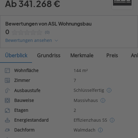
Ab 341.268 €
Bewertungen von ASL Wohnungsbau
0
(0)
Bewertungen ansehen
Überblick
Grundriss
Merkmale
Preis
An
Wohnfläche
144 m²
Zimmer
7
Schlüsselfertig
Ausbaustufe
Bauweise
Massivhaus
Etagen
2
Energiestandard
Effizienzhaus 55
Dachform
Walmdach