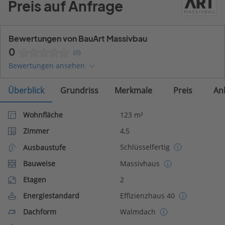
Preis auf Anfrage
Bewertungen von BauArt Massivbau
0
(0)
Bewertungen ansehen
Überblick
Grundriss
Merkmale
Preis
An
Wohnfläche
123 m²
Zimmer
4,5
Schlüsselfertig
Ausbaustufe
Bauweise
Massivhaus
Etagen
2
Energiestandard
Effizienzhaus 40
Dachform
Walmdach