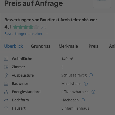
Preis auf Anfrage
Bewertungen von Baudirekt Architektenhäuser
4,1
(29)
Bewertungen ansehen
Überblick
Grundriss
Merkmale
Preis
An
Wohnfläche
140 m²
Zimmer
5
Schlüsselfertig
Ausbaustufe
Bauweise
Massivhaus
Energiestandard
Effizienzhaus 55
Dachform
Flachdach
Hausart
Einfamilienhaus