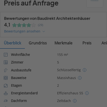
Preis auf Anfrage
Bewertungen von Baudirekt Architektenhäuser
4,1
(29)
Bewertungen ansehen
Überblick
Grundriss
Merkmale
Preis
An
Wohnfläche
155 m²
Zimmer
5
Schlüsselfertig
Ausbaustufe
Bauweise
Massivhaus
Etagen
2
Energiestandard
Effizienzhaus 55
Dachform
Zeltdach