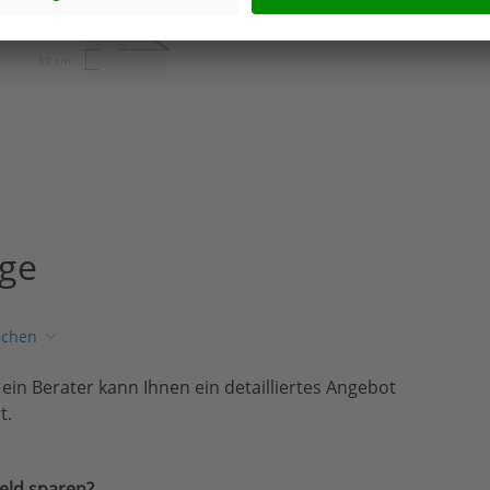
45º
50 cm
age
ichen
, ein Berater kann Ihnen ein detailliertes Angebot
t.
eld sparen?