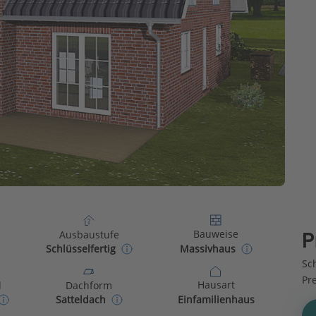
Bauweise
Ausbaustufe
P
Massivhaus
Schlüsselfertig
Sch
Pr
Hausart
d
Dachform
Einfamilienhaus
Satteldach