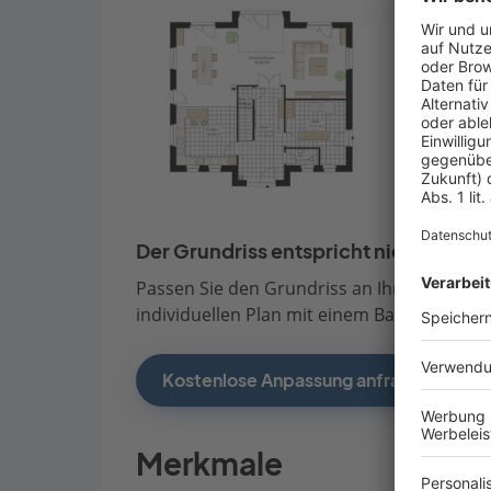
Der Grundriss entspricht nicht Ihren
Passen Sie den Grundriss an Ihre persönli
individuellen Plan mit einem Bauberater de
Kostenlose Anpassung anfragen
Merkmale