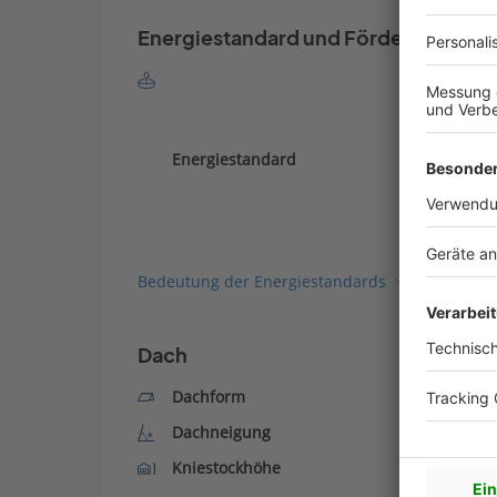
Energiestandard und Förderung
Energiestandard
Bedeutung der Energiestandards
Dach
Dachform
Dachneigung
Kniestockhöhe