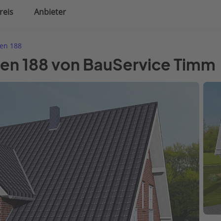
reis
Anbieter
uplanung
Hausausstattung
sen 188
sen 188 von BauService Timm