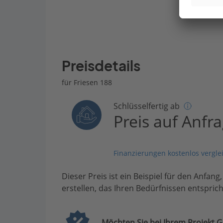
Preisdetails
für Friesen 188
Schlüsselfertig ab
Preis auf Anfr
Finanzierungen kostenlos vergle
Dieser Preis ist ein Beispiel für den Anfang
erstellen, das Ihren Bedürfnissen entsprich
Möchten Sie bei Ihrem Projekt G