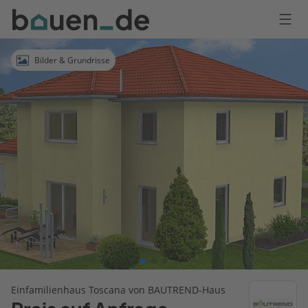
Bauen
Logo
Anmelden
Bilder & Grundrisse
Einfamilienhaus Toscana von BAUTREND-Haus