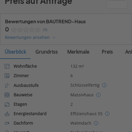
Preis auf Anfrage
Bewertungen von BAUTREND-Haus
0
(0)
Bewertungen ansehen
Überblick
Grundriss
Merkmale
Preis
An
Wohnfläche
132 m²
Zimmer
6
Schlüsselfertig
Ausbaustufe
Bauweise
Massivhaus
Etagen
2
Energiestandard
Effizienzhaus 55
Dachform
Walmdach