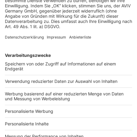
AGB-Übersicht
Datenschutz
Impressum
Fotonachweis
Services
Bauprojekt-Quiz
Häuser-Suche
Hausanbieter-Suche
Bauprojekt-Profil
Für Unternehmen
Ihre Baufirma auf bauen.de
Kostenloses Infogespräch