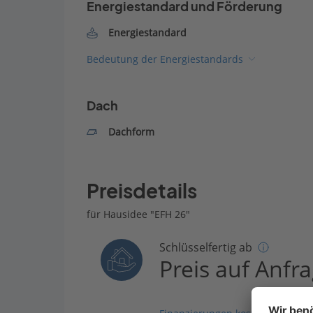
Energiestandard und Förderung
Energiestandard
Bedeutung der Energiestandards
Dach
Dachform
Preisdetails
für Hausidee "EFH 26"
Schlüsselfertig ab
Preis auf Anfr