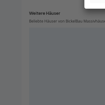
Weitere Häuser
Beliebte Häuser von BickelBau Massivhäus