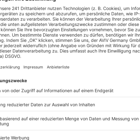
ichen
, ein Berater kann Ihnen ein detailliertes Angebot
t.
eld sparen?
e können Sie bis zu 20 % Ihrer Baukosten sparen.
u Massivhäuser
Zum Anbieterprofil