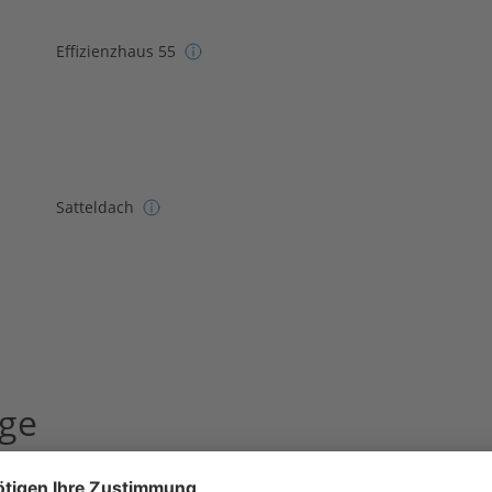
Effizienzhaus 55
Satteldach
age