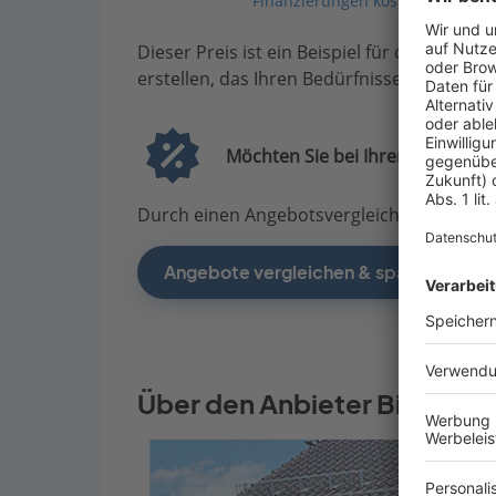
Finanzierungen kostenlos vergle
Dieser Preis ist ein Beispiel für den Anfang
erstellen, das Ihren Bedürfnissen entsprich
Möchten Sie bei Ihrem Projekt G
Durch einen Angebotsvergleich mit Bauen.d
Angebote vergleichen & sparen
Über den Anbieter BickelBa