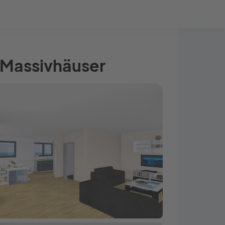
Bauprojekt-Quiz
Mein Konto
Baupartner
Anmelden
 Massivhäuser