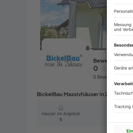
Bewertungen
0
0 Bewertungen
BickelBau Massivhäuser in Zahlen
Häuser im Angebot
5