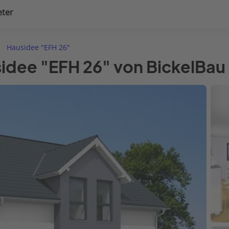
eter
uplanung
Hausausstattung
Hausidee "EFH 26"
sidee "EFH 26" von BickelBau