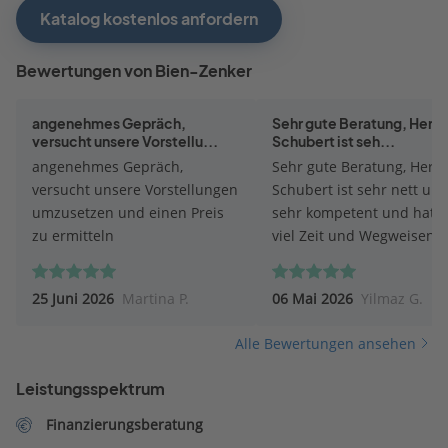
Katalog kostenlos anfordern
Bewertungen von Bien-Zenker
angenehmes Gepräch,
Sehr gute Beratung, Herr P
versucht unsere Vorstellu...
Schubert ist seh...
angenehmes Gepräch,
Sehr gute Beratung, Herr P
versucht unsere Vorstellungen
Schubert ist sehr nett un
umzusetzen und einen Preis
sehr kompetent und hat s
zu ermitteln
viel Zeit und Wegweisend
geholfen. Mir und meiner
ganz andere Perspektive
25 Juni 2026
Martina P.
06 Mai 2026
Yilmaz G.
eröffnet sehr zu Positiv. F
mich auf die nächsten Sch
Alle Bewertungen ansehen
mit Herrn Pit Schubert.
Leistungsspektrum
Finanzierungsberatung