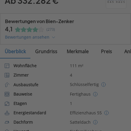
Ab 332.282 €
Bewertungen von Bien-Zenker
4,1
(273)
Bewertungen ansehen
Überblick
Grundriss
Merkmale
Preis
An
Wohnfläche
111 m²
Zimmer
4
Schlüsselfertig
Ausbaustufe
Bauweise
Fertighaus
Etagen
1
Energiestandard
Effizienzhaus 55
Dachform
Satteldach