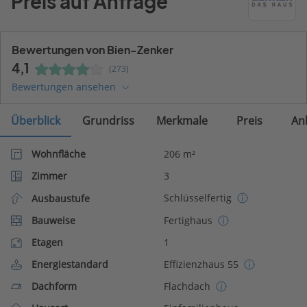
Preis auf Anfrage
Bewertungen von Bien-Zenker
4,1
(273)
Bewertungen ansehen
Überblick
Grundriss
Merkmale
Preis
An
Wohnfläche
206 m²
Zimmer
3
Schlüsselfertig
Ausbaustufe
Bauweise
Fertighaus
Etagen
1
Energiestandard
Effizienzhaus 55
Dachform
Flachdach