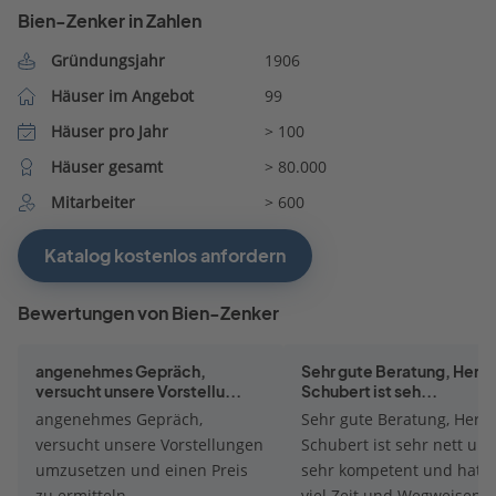
Bien-Zenker in Zahlen
Gründungsjahr
1906
Häuser im Angebot
99
Häuser pro Jahr
> 100
Häuser gesamt
> 80.000
Mitarbeiter
> 600
Katalog kostenlos anfordern
Bewertungen von Bien-Zenker
angenehmes Gepräch,
Sehr gute Beratung, Herr P
versucht unsere Vorstellu...
Schubert ist seh...
angenehmes Gepräch,
Sehr gute Beratung, Herr P
versucht unsere Vorstellungen
Schubert ist sehr nett un
umzusetzen und einen Preis
sehr kompetent und hat s
zu ermitteln
viel Zeit und Wegweisend