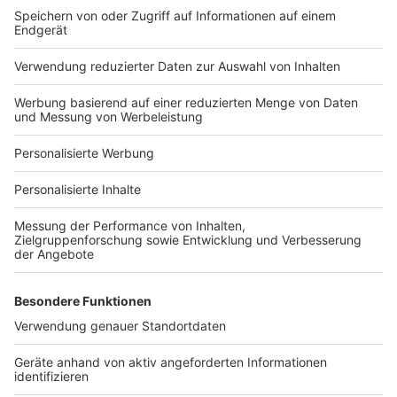
Bauprojekt-Quiz
Häuser-Suche
Hausanbieter-Suche
Bauprojekt-Profil
Für Unternehmen
Ihre Baufirma auf bauen.de
Kostenloses Infogespräch