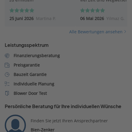
geholfen. Mir und meiner
ganz andere Perspektive
25 Juni 2026
Martina P.
06 Mai 2026
Yilmaz G.
eröffnet sehr zu Positiv. F
mich auf die nächsten Sch
Alle Bewertungen ansehen
mit Herrn Pit Schubert.
Leistungsspektrum
Finanzierungsberatung
Preisgarantie
Bauzeit Garantie
Individuelle Planung
Blower Door Test
Persönliche Beratung für Ihre individuellen Wünsche
Finden Sie jetzt Ihren Ansprechpartner
Bien-Zenker