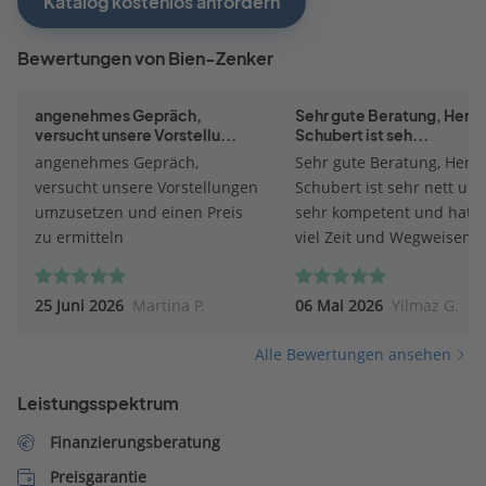
Katalog kostenlos anfordern
Bewertungen von Bien-Zenker
angenehmes Gepräch,
Sehr gute Beratung, Herr P
versucht unsere Vorstellu...
Schubert ist seh...
angenehmes Gepräch,
Sehr gute Beratung, Herr P
versucht unsere Vorstellungen
Schubert ist sehr nett un
umzusetzen und einen Preis
sehr kompetent und hat s
zu ermitteln
viel Zeit und Wegweisend
geholfen. Mir und meiner
ganz andere Perspektive
25 Juni 2026
Martina P.
06 Mai 2026
Yilmaz G.
eröffnet sehr zu Positiv. F
mich auf die nächsten Sch
Alle Bewertungen ansehen
mit Herrn Pit Schubert.
Leistungsspektrum
Finanzierungsberatung
Preisgarantie