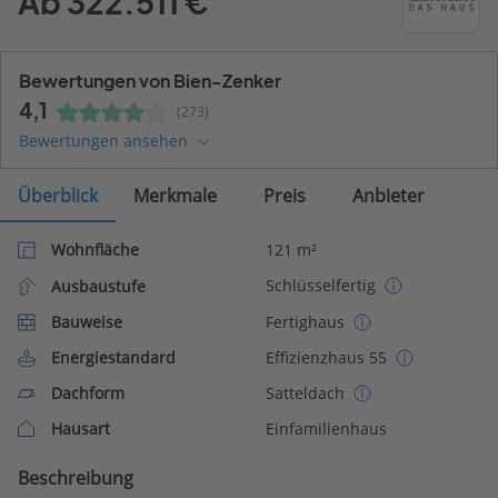
Ab 322.511 €
Bewertungen von Bien-Zenker
4,1
(273)
Bewertungen ansehen
Überblick
Merkmale
Preis
Anbieter
Wohnfläche
121 m²
Schlüsselfertig
Ausbaustufe
Bauweise
Fertighaus
Energiestandard
Effizienzhaus 55
Dachform
Satteldach
Hausart
Einfamilienhaus
Beschreibung