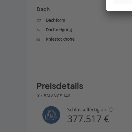
Dach
Dachform
Dachneigung
Kniestockhöhe
Preisdetails
für BALANCE 146
Schlüsselfertig ab
377.517 €