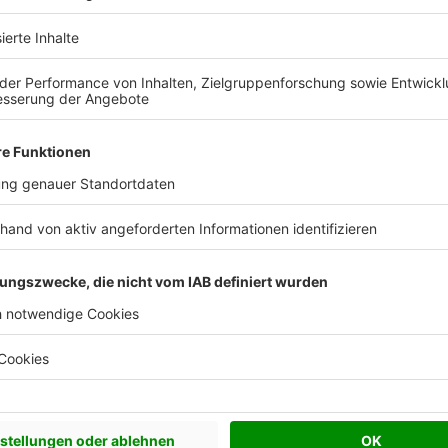
 Vorstellungen?
chen Bedürfnisse an und besprechen Sie Ihren
s Anbieters.
Effizienzhaus 40
Effizienzhaus 55