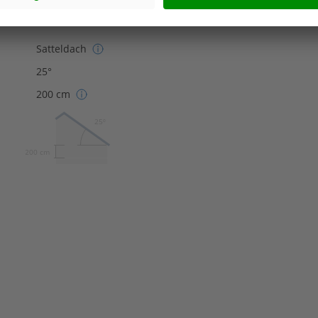
Satteldach
25°
200 cm
25º
200 cm