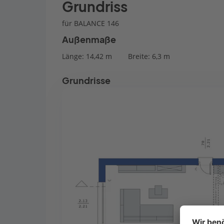
Grundriss
für BALANCE 146
Außenmaße
Länge: 14,42 m
Breite: 6,3 m
Grundrisse