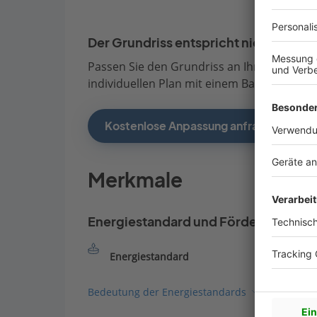
Der Grundriss entspricht nicht Ihren
Passen Sie den Grundriss an Ihre persönli
individuellen Plan mit einem Bauberater de
Kostenlose Anpassung anfragen
Merkmale
Energiestandard und Förderung
Energiestandard
Bedeutung der Energiestandards