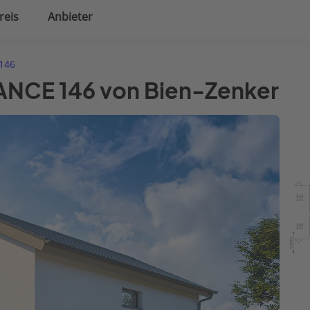
reis
Anbieter
uplanung
Hausausstattung
146
ANCE 146 von Bien-Zenker