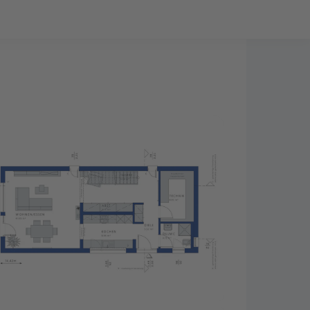
Bauprojekt-Quiz
Mein Konto
Baupartner
Anmelden