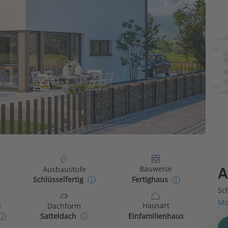
Bauweise
Ausbaustufe
A
Fertighaus
Schlüsselfertig
Sch
Mo
Hausart
d
Dachform
Einfamilienhaus
Satteldach