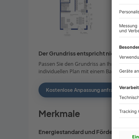
Der Grundriss entspricht nicht Ihren
Passen Sie den Grundriss an Ihre persönli
individuellen Plan mit einem Bauberater de
Kostenlose Anpassung anfragen
Merkmale
Energiestandard und Förderung