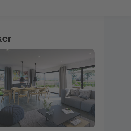
Bauprojekt-Quiz
Mein Konto
Baupartner
Anmelden
ker