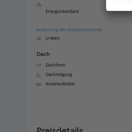
Energiestandard
Bedeutung der Energiestandards
U-Wert
Dach
Dachform
Dachneigung
Kniestockhöhe
Preisdetails