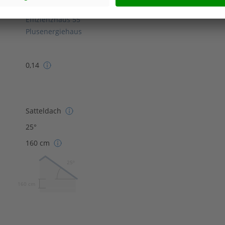
Effizienzhaus 40 Plus
Effizienzhaus 55
Plusenergiehaus
0,14
Satteldach
25°
160 cm
25º
160 cm