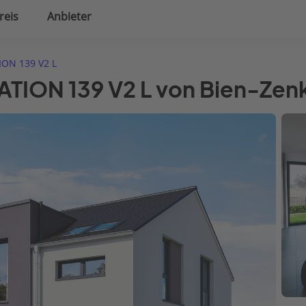
reis
Anbieter
uplanung
Hausausstattung
ON 139 V2 L
TION 139 V2 L von Bien-Zen