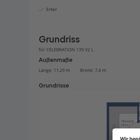
Erker
Grundriss
für CELEBRATION 139 V2 L
Außenmaße
Länge: 11,29 m
Breite: 7,4 m
Grundrisse