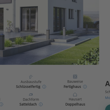
Bauweise
Ausbaustufe
A
Fertighaus
Schlüsselfertig
Sch
Mo
Hausart
d
Dachform
Doppelhaus
Satteldach