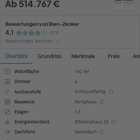
Ab 514.767 €
Bewertungen von Bien-Zenker
4,1
(273)
Bewertungen ansehen
Überblick
Grundriss
Merkmale
Preis
An
Wohnfläche
192 m²
Zimmer
6
Schlüsselfertig
Ausbaustufe
Bauweise
Fertighaus
Etagen
1,5
Energiestandard
Effizienzhaus 55
Dachform
Satteldach