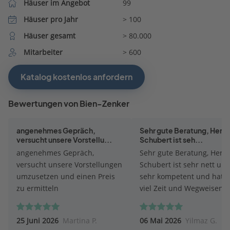
Häuser im Angebot
99
Häuser pro Jahr
> 100
Häuser gesamt
> 80.000
Mitarbeiter
> 600
Katalog kostenlos anfordern
Bewertungen von Bien-Zenker
angenehmes Gepräch,
Sehr gute Beratung, Herr P
versucht unsere Vorstellu...
Schubert ist seh...
angenehmes Gepräch,
Sehr gute Beratung, Herr P
versucht unsere Vorstellungen
Schubert ist sehr nett un
umzusetzen und einen Preis
sehr kompetent und hat s
zu ermitteln
viel Zeit und Wegweisend
geholfen. Mir und meiner
ganz andere Perspektive
25 Juni 2026
Martina P.
06 Mai 2026
Yilmaz G.
eröffnet sehr zu Positiv. F