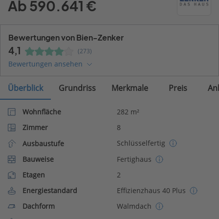
Ab 590.641 €
Bewertungen von Bien-Zenker
4,1
(273)
Bewertungen ansehen
Überblick
Grundriss
Merkmale
Preis
An
Wohnfläche
282 m²
Zimmer
8
Schlüsselfertig
Ausbaustufe
Bauweise
Fertighaus
Etagen
2
Energiestandard
Effizienzhaus 40 Plus
Dachform
Walmdach