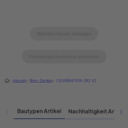
Weitere Häuser anzeigen
Preisdetails kostenlos anfordern
›
Häuser
›
Bien-Zenker
›
CELEBRATION 282 V2
Bautypen Artikel
Nachhaltigkeit Artikel