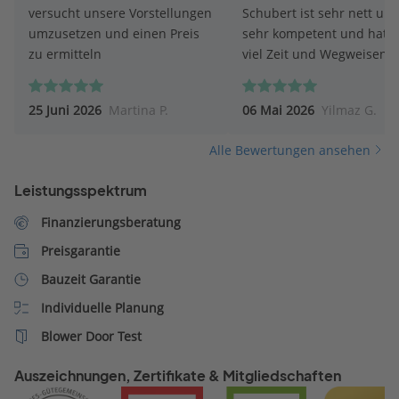
versucht unsere Vorstellungen
Schubert ist sehr nett un
umzusetzen und einen Preis
sehr kompetent und hat s
zu ermitteln
viel Zeit und Wegweisend
geholfen. Mir und meiner
ganz andere Perspektive
25 Juni 2026
Martina P.
06 Mai 2026
Yilmaz G.
eröffnet sehr zu Positiv. F
mich auf die nächsten Sch
Alle Bewertungen ansehen
mit Herrn Pit Schubert.
Leistungsspektrum
Finanzierungsberatung
Preisgarantie
Bauzeit Garantie
Individuelle Planung
Blower Door Test
Auszeichnungen, Zertifikate & Mitgliedschaften