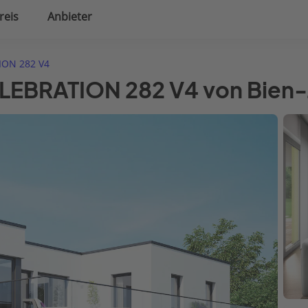
reis
Anbieter
uplanung
Hausausstattung
ION 282 V4
ELEBRATION 282 V4 von Bien