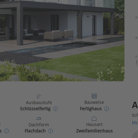
Bauweise
Ausbaustufe
A
Fertighaus
Schlüsselfertig
Sch
Mo
Hausart
d
Dachform
Zweifamilienhaus
s
Flachdach