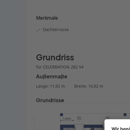
Merkmale
Dachterrasse
Grundriss
für CELEBRATION 282 V4
Außenmaße
Länge: 11,92 m
Breite: 16,92 m
Grundrisse