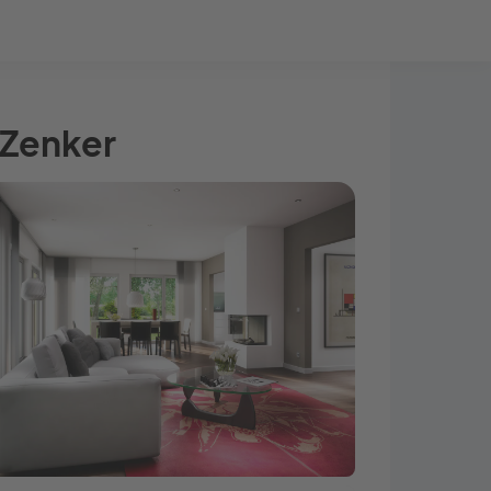
Bauprojekt-Quiz
Mein Konto
Baupartner
Anmelden
-Zenker