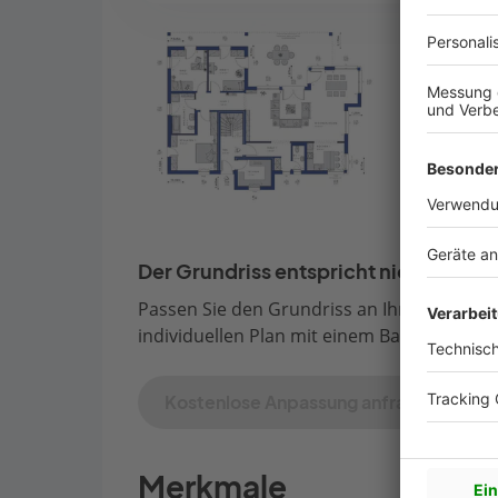
Der Grundriss entspricht nicht Ihren
Passen Sie den Grundriss an Ihre persönli
individuellen Plan mit einem Bauberater de
Kostenlose Anpassung anfragen
Merkmale