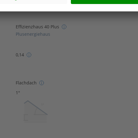
Effizienzhaus 40 Plus
Plusenergiehaus
0,14
Flachdach
1°
1º