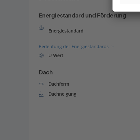
Energiestandard und Förderung
Energiestandard
Bedeutung der Energiestandards
U-Wert
Dach
Dachform
Dachneigung