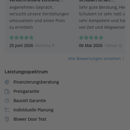
angenehmes Gepräch,
Sehr gute Beratung, Herr P
versucht unsere Vorstellungen
Schubert ist sehr nett un
umzusetzen und einen Preis
sehr kompetent und hat s
zu ermitteln
viel Zeit und Wegweisend
geholfen. Mir und meiner
ganz andere Perspektive
25 Juni 2026
Martina P.
06 Mai 2026
Yilmaz G.
eröffnet sehr zu Positiv. F
mich auf die nächsten Sch
Alle Bewertungen ansehen
mit Herrn Pit Schubert.
Leistungsspektrum
Finanzierungsberatung
Preisgarantie
Bauzeit Garantie
Individuelle Planung
Blower Door Test