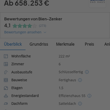
Ab 658.253 €
Bewertungen von Bien-Zenker
4,1
(273)
Bewertungen ansehen
Überblick
Grundriss
Merkmale
Preis
An
Wohnfläche
222 m²
Zimmer
6
Schlüsselfertig
Ausbaustufe
Bauweise
Fertighaus
Etagen
1,5
Energiestandard
Effizienzhaus 55
Dachform
Satteldach