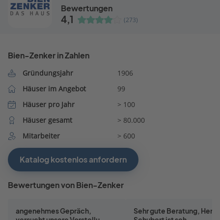
Bewertungen
4,1
(273)
Bien-Zenker in Zahlen
Gründungsjahr
1906
Häuser im Angebot
99
Häuser pro Jahr
> 100
Häuser gesamt
> 80.000
Mitarbeiter
> 600
Katalog kostenlos anfordern
Bewertungen von Bien-Zenker
angenehmes Gepräch,
Sehr gute Beratung, Herr P
versucht unsere Vorstellu...
Schubert ist seh...