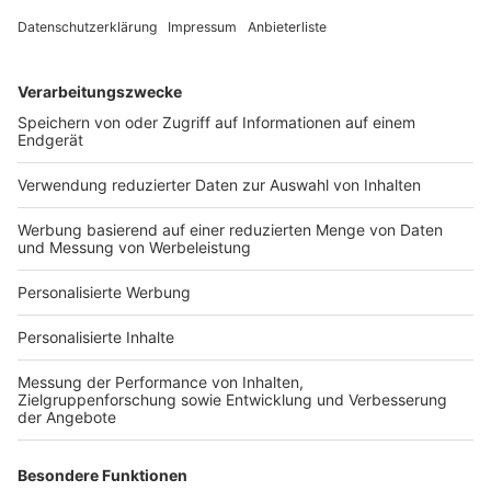
Fotonachweis
Services
Bauprojekt-Quiz
Häuser-Suche
Hausanbieter-Suche
Bauprojekt-Profil
Für Unternehmen
Ihre Baufirma auf bauen.de
Kostenloses Infogespräch