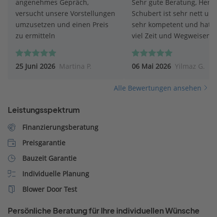
angenehmes Gepräch,
Sehr gute Beratung, Herr P
versucht unsere Vorstellungen
Schubert ist sehr nett un
umzusetzen und einen Preis
sehr kompetent und hat s
zu ermitteln
viel Zeit und Wegweisend
geholfen. Mir und meiner
ganz andere Perspektive
25 Juni 2026
Martina P.
06 Mai 2026
Yilmaz G.
eröffnet sehr zu Positiv. F
mich auf die nächsten Sch
Alle Bewertungen ansehen
mit Herrn Pit Schubert.
Leistungsspektrum
Finanzierungsberatung
Preisgarantie
Bauzeit Garantie
Individuelle Planung
Blower Door Test
Persönliche Beratung für Ihre individuellen Wünsche