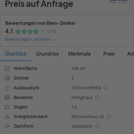
Preis auf Anfrage
Bewertungen von Bien-Zenker
4,1
(273)
Bewertungen ansehen
Überblick
Grundriss
Merkmale
Preis
An
Wohnfläche
248 m²
Zimmer
5
Schlüsselfertig
Ausbaustufe
Bauweise
Fertighaus
Etagen
1,5
Energiestandard
Effizienzhaus 55
Dachform
Satteldach