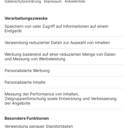
Services
Bauprojekt-Quiz
Häuser-Suche
Hausanbieter-Suche
Bauprojekt-Profil
Für Unternehmen
Ihre Baufirma auf bauen.de
Kostenloses Infogespräch