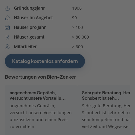
Gründungsjahr
1906
Häuser im Angebot
99
Häuser pro Jahr
> 100
Häuser gesamt
> 80.000
Mitarbeiter
> 600
Katalog kostenlos anfordern
Bewertungen von Bien-Zenker
angenehmes Gepräch,
Sehr gute Beratung, Herr P
versucht unsere Vorstellu...
Schubert ist seh...
angenehmes Gepräch,
Sehr gute Beratung, Herr P
versucht unsere Vorstellungen
Schubert ist sehr nett un
umzusetzen und einen Preis
sehr kompetent und hat s
zu ermitteln
viel Zeit und Wegweisend
geholfen. Mir und meiner