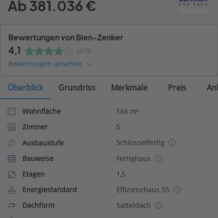
Ab 381.036 €
Bewertungen von Bien-Zenker
4,1
(273)
Bewertungen ansehen
Überblick
Grundriss
Merkmale
Preis
An
Wohnfläche
166 m²
Zimmer
5
Schlüsselfertig
Ausbaustufe
Bauweise
Fertighaus
Etagen
1,5
Energiestandard
Effizienzhaus 55
Dachform
Satteldach