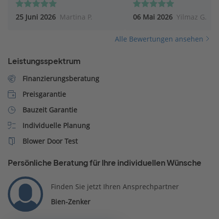
ganz andere Perspektive
25 Juni 2026
Martina P.
06 Mai 2026
Yilmaz G.
eröffnet sehr zu Positiv. F
mich auf die nächsten Sch
Alle Bewertungen ansehen
mit Herrn Pit Schubert.
Leistungsspektrum
Finanzierungsberatung
Preisgarantie
Bauzeit Garantie
Individuelle Planung
Blower Door Test
Persönliche Beratung für Ihre individuellen Wünsche
Finden Sie jetzt Ihren Ansprechpartner
Bien-Zenker