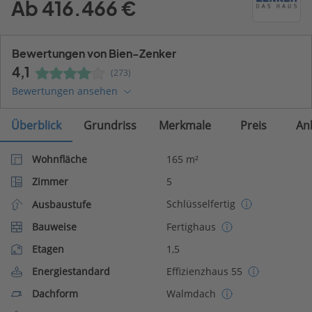
Ab 416.466 €
Bewertungen von Bien-Zenker
4,1
(273)
Bewertungen ansehen
Überblick
Grundriss
Merkmale
Preis
An
Wohnfläche
165 m²
Zimmer
5
Schlüsselfertig
Ausbaustufe
Bauweise
Fertighaus
Etagen
1,5
Energiestandard
Effizienzhaus 55
Dachform
Walmdach