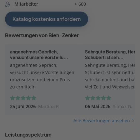
Mitarbeiter
> 600
Katalog kostenlos anfordern
Bewertungen von Bien-Zenker
angenehmes Gepräch,
Sehr gute Beratung, Herr P
versucht unsere Vorstellu...
Schubert ist seh...
angenehmes Gepräch,
Sehr gute Beratung, Herr P
versucht unsere Vorstellungen
Schubert ist sehr nett un
umzusetzen und einen Preis
sehr kompetent und hat s
zu ermitteln
viel Zeit und Wegweisend
geholfen. Mir und meiner
ganz andere Perspektive
25 Juni 2026
Martina P.
06 Mai 2026
Yilmaz G.
eröffnet sehr zu Positiv. F
mich auf die nächsten Sch
Alle Bewertungen ansehen
mit Herrn Pit Schubert.
Leistungsspektrum