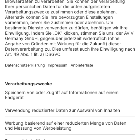
Rechtliches
AGB-Übersicht
Datenschutz
Impressum
Fotonachweis
Services
Bauprojekt-Quiz
Häuser-Suche
Hausanbieter-Suche
Bauprojekt-Profil