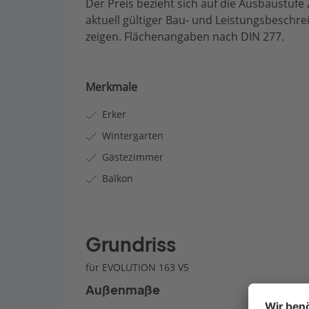
Der Preis bezieht sich auf die Ausbaustufe 
aktuell gültiger Bau- und Leistungsbeschr
zeigen. Flächenangaben nach DIN 277.
Merkmale
Erker
Wintergarten
Gästezimmer
Balkon
Grundriss
für EVOLUTION 163 V5
Außenmaße