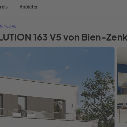
reis
Anbieter
uplanung
Hausausstattung
N 163 V5
LUTION 163 V5 von Bien-Zen