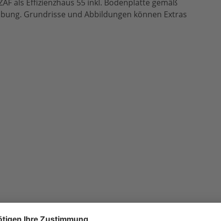
ZAF als Effizienzhaus 55 inkl. Bodenplatte gemäß
eibung. Grundrisse und Abbildungen können Extras