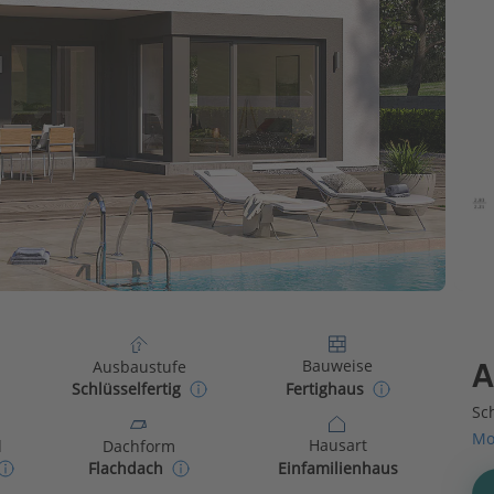
Bauweise
Ausbaustufe
A
Fertighaus
Schlüsselfertig
Sch
Mo
Hausart
d
Dachform
Einfamilienhaus
Flachdach