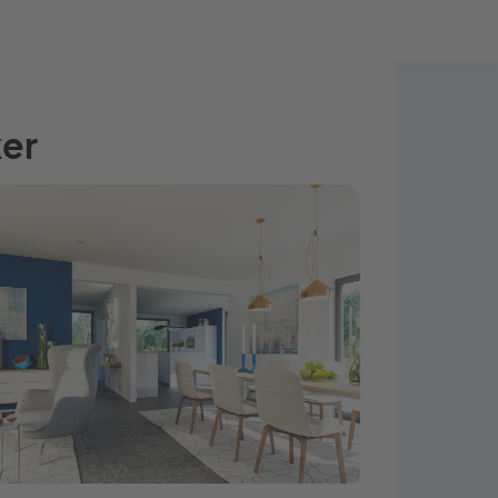
Bauprojekt-Quiz
Mein Konto
Baupartner
Anmelden
ker