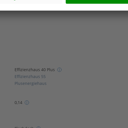
s Anbieters.
Effizienzhaus 40 Plus
Effizienzhaus 55
Plusenergiehaus
0,14