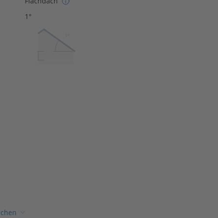
Flachdach
1°
1º
ichen