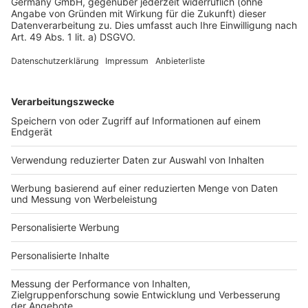
Datenschutz
Impressum
Fotonachweis
Services
Bauprojekt-Quiz
Häuser-Suche
Hausanbieter-Suche
Bauprojekt-Profil
Für Unternehmen
Ihre Baufirma auf bauen.de
Kostenloses Infogespräch