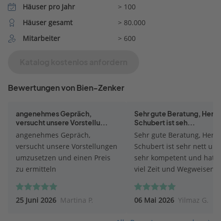
Häuser pro Jahr
> 100
Häuser gesamt
> 80.000
Mitarbeiter
> 600
Katalog kostenlos anfordern
Bewertungen von Bien-Zenker
angenehmes Gepräch,
Sehr gute Beratung, Herr P
versucht unsere Vorstellu...
Schubert ist seh...
angenehmes Gepräch,
Sehr gute Beratung, Herr P
versucht unsere Vorstellungen
Schubert ist sehr nett un
umzusetzen und einen Preis
sehr kompetent und hat s
zu ermitteln
viel Zeit und Wegweisend
geholfen. Mir und meiner
ganz andere Perspektive
25 Juni 2026
Martina P.
06 Mai 2026
Yilmaz G.
eröffnet sehr zu Positiv. F
mich auf die nächsten Sch