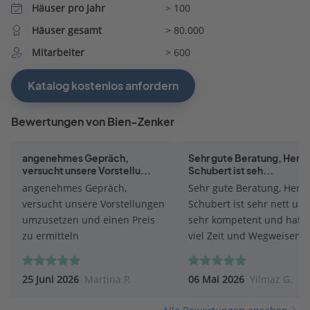
Häuser pro Jahr
> 100
Häuser gesamt
> 80.000
Mitarbeiter
> 600
Katalog kostenlos anfordern
Bewertungen von Bien-Zenker
angenehmes Gepräch,
Sehr gute Beratung, Herr P
versucht unsere Vorstellu...
Schubert ist seh...
angenehmes Gepräch,
Sehr gute Beratung, Herr P
versucht unsere Vorstellungen
Schubert ist sehr nett un
umzusetzen und einen Preis
sehr kompetent und hat s
zu ermitteln
viel Zeit und Wegweisend
geholfen. Mir und meiner
ganz andere Perspektive
25 Juni 2026
Martina P.
06 Mai 2026
Yilmaz G.
eröffnet sehr zu Positiv. F
mich auf die nächsten Sch