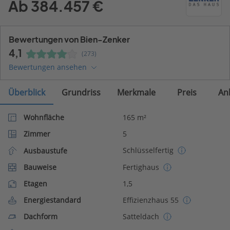
Ab 384.457 €
Bewertungen von Bien-Zenker
4,1
(273)
Bewertungen ansehen
Überblick
Grundriss
Merkmale
Preis
An
Wohnfläche
165 m²
Zimmer
5
Schlüsselfertig
Ausbaustufe
Bauweise
Fertighaus
Etagen
1,5
Energiestandard
Effizienzhaus 55
Dachform
Satteldach