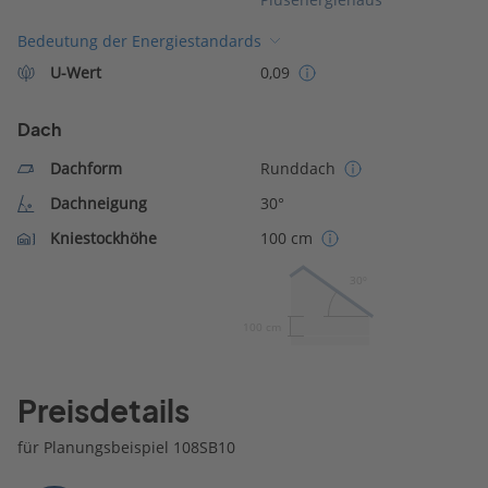
Bedeutung der Energiestandards
U-Wert
0,09
Dach
Dachform
Runddach
Dachneigung
30°
Kniestockhöhe
100 cm
30º
100 cm
Preisdetails
für Planungsbeispiel 108SB10