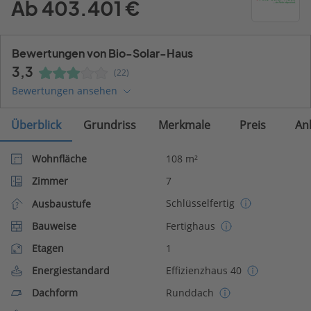
Ab 403.401 €
Bewertungen von Bio-Solar-Haus
3,3
(22)
Bewertungen ansehen
Überblick
Grundriss
Merkmale
Preis
An
Wohnfläche
108 m²
Zimmer
7
Schlüsselfertig
Ausbaustufe
Bauweise
Fertighaus
Etagen
1
Energiestandard
Effizienzhaus 40
Dachform
Runddach