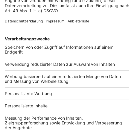
Impressum
Fotonachweis
Services
Bauprojekt-Quiz
Häuser-Suche
Hausanbieter-Suche
Bauprojekt-Profil
Für Unternehmen
Ihre Baufirma auf bauen.de
Kostenloses Infogespräch