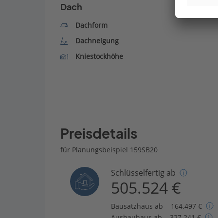
Dach
Dachform
Dachneigung
Kniestockhöhe
Preisdetails
für Planungsbeispiel 159SB20
Schlüsselfertig ab
505.524 €
Bausatzhaus ab
164.497 €
Ausbauhaus ab
327.241 €