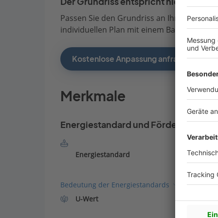
Der Grundriss entspricht nicht Ihren
Passen Sie den Grundriss an Ihre persönli
individuellen Plan mit einem Bauberater de
Kostenlose Anpassung anfragen
Merkmale
Energiestandard und Förderung
Energiestandard
Bedeutung der Energiestandards
U-Wert