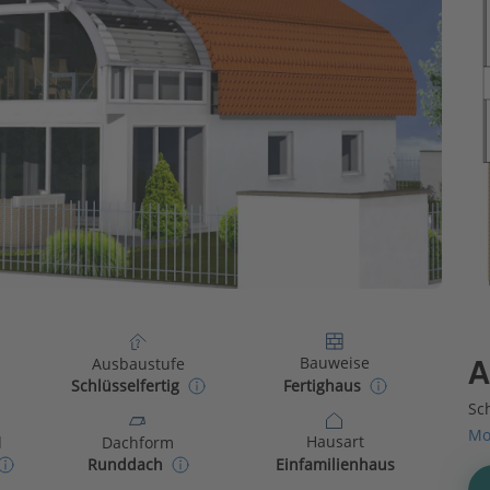
Bauweise
Ausbaustufe
A
Fertighaus
Schlüsselfertig
Sch
Mo
Hausart
d
Dachform
Einfamilienhaus
Runddach