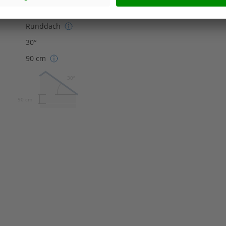
Runddach
30°
90 cm
30º
90 cm