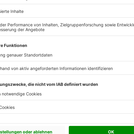
 Vorstellungen?
chen Bedürfnisse an und besprechen Sie Ihren
s Anbieters.
Effizienzhaus 40
Effizienzhaus 55
Plusenergiehaus
0,09