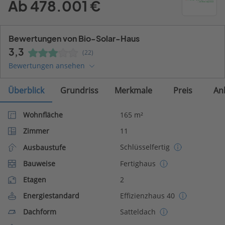
Ab 478.001 €
Bewertungen von Bio-Solar-Haus
3,3
(22)
Bewertungen ansehen
Überblick
Grundriss
Merkmale
Preis
An
Wohnfläche
165 m²
Zimmer
11
Schlüsselfertig
Ausbaustufe
Bauweise
Fertighaus
Etagen
2
Energiestandard
Effizienzhaus 40
Dachform
Satteldach