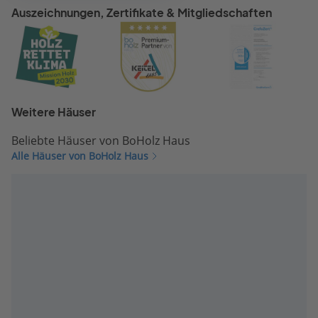
neues Zuhause und würden uns jederzeit wieder für
Auszeichnungen, Zertifikate & Mitgliedschaften
BoHolz entscheiden.
Weitere Häuser
Beliebte Häuser von BoHolz Haus
Alle Häuser von BoHolz Haus