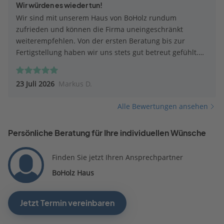
Wir würden es wieder tun!
Wir sind mit unserem Haus von BoHolz rundum
zufrieden und können die Firma uneingeschränkt
weiterempfehlen. Von der ersten Beratung bis zur
Fertigstellung haben wir uns stets gut betreut gefühlt.
Die Qualität der Ausführung hat unsere Erwartungen
erfüllt, und die verwendeten Materialien sowie die
23 Juli 2026
Markus D.
Verarbeitung machen einen hochwertigen Eindruck.
Besonders positiv überrascht hat uns die Bauphase:
Alle Bewertungen ansehen
Obwohl wir anfangs skeptisch waren, ob der Zeitplan
wirklich eingehalten werden kann, verlief alles ohne
Persönliche Beratung für Ihre individuellen Wünsche
Verzögerungen. Alle vereinbarten Termine wurden
eingehalten, was den gesamten Hausbau für uns
deutlich entspannter gemacht hat. Auch die
Finden Sie jetzt Ihren Ansprechpartner
Kommunikation war jederzeit freundlich, zuverlässig
BoHolz Haus
und transparent. Fragen wurden schnell beantwortet
und auf unsere Wünsche wurde eingegangen. Vielen
Dank an das gesamte BoHolz-Team für die tolle
Jetzt Termin vereinbaren
Zusammenarbeit. Wir freuen uns jeden Tag über unser