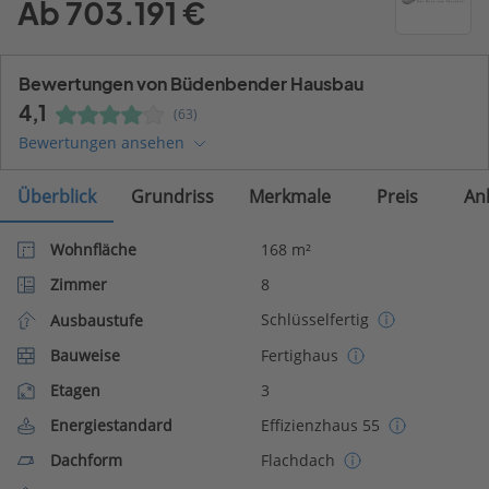
Ab 703.191 €
Bewertungen von Büdenbender Hausbau
4,1
(63)
Bewertungen ansehen
Überblick
Grundriss
Merkmale
Preis
An
Wohnfläche
168 m²
Zimmer
8
Schlüsselfertig
Ausbaustufe
Bauweise
Fertighaus
Etagen
3
Energiestandard
Effizienzhaus 55
Dachform
Flachdach