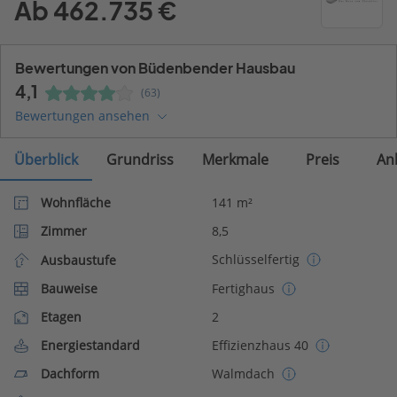
Ab 462.735 €
Bewertungen von Büdenbender Hausbau
4,1
(63)
Bewertungen ansehen
Überblick
Grundriss
Merkmale
Preis
An
Wohnfläche
141 m²
Zimmer
8,5
Schlüsselfertig
Ausbaustufe
Bauweise
Fertighaus
Etagen
2
Energiestandard
Effizienzhaus 40
Dachform
Walmdach