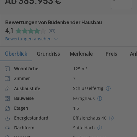
Ab 385.953 €
Bewertungen von Büdenbender Hausbau
4,1
(63)
Bewertungen ansehen
Überblick
Grundriss
Merkmale
Preis
An
Wohnfläche
125 m²
Zimmer
7
Schlüsselfertig
Ausbaustufe
Bauweise
Fertighaus
Etagen
1,5
Energiestandard
Effizienzhaus 40
Dachform
Satteldach