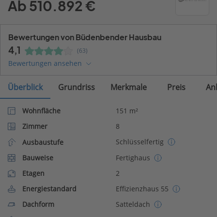
Ab 510.892 €
Bewertungen von Büdenbender Hausbau
4,1
(63)
Bewertungen ansehen
Überblick
Grundriss
Merkmale
Preis
An
Wohnfläche
151 m²
Zimmer
8
Schlüsselfertig
Ausbaustufe
Bauweise
Fertighaus
Etagen
2
Energiestandard
Effizienzhaus 55
Dachform
Satteldach