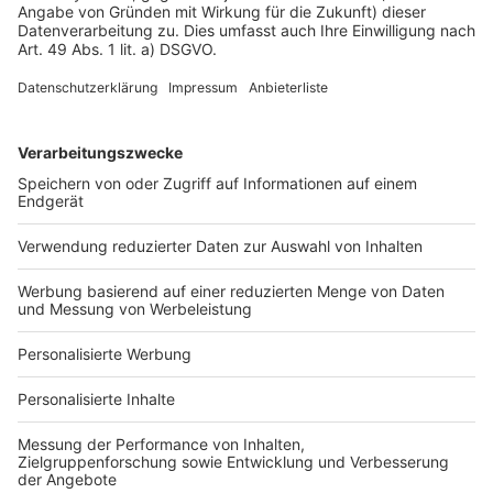
Impressum
Fotonachweis
Services
Bauprojekt-Quiz
Häuser-Suche
Hausanbieter-Suche
Bauprojekt-Profil
Für Unternehmen
Ihre Baufirma auf bauen.de
Kostenloses Infogespräch