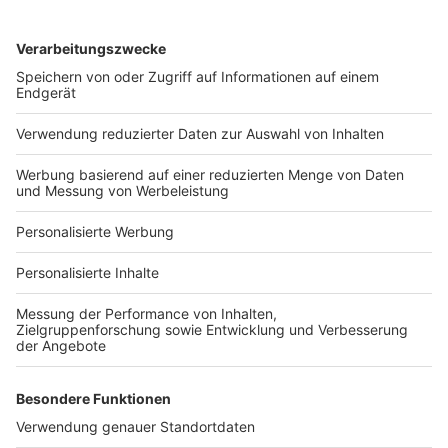
Services
Bauprojekt-Quiz
Häuser-Suche
Hausanbieter-Suche
Bauprojekt-Profil
Für Unternehmen
Ihre Baufirma auf bauen.de
Kostenloses Infogespräch