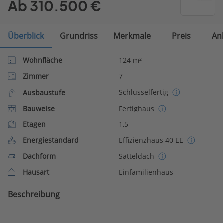
Ab 310.500 €
Überblick
Grundriss
Merkmale
Preis
An
Wohnfläche
124 m²
Zimmer
7
Schlüsselfertig
Ausbaustufe
Bauweise
Fertighaus
Etagen
1,5
Energiestandard
Effizienzhaus 40 EE
Dachform
Satteldach
Hausart
Einfamilienhaus
Beschreibung