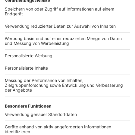
Bauprojekt-Quiz
Häuser-Suche
Hausanbieter-Suche
Bauprojekt-Profil
Für Unternehmen
Ihre Baufirma auf bauen.de
Kostenloses Infogespräch