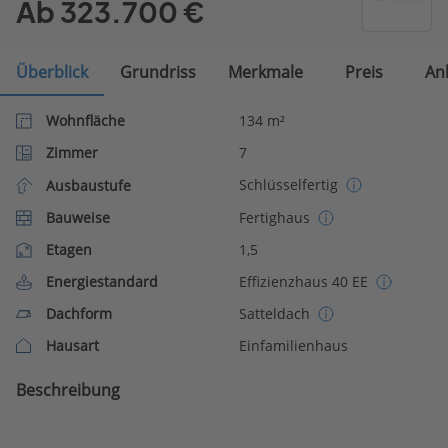
Ab 323.700 €
Überblick
Grundriss
Merkmale
Preis
An
Wohnfläche
134 m²
Zimmer
7
Schlüsselfertig
Ausbaustufe
Bauweise
Fertighaus
Etagen
1,5
Energiestandard
Effizienzhaus 40 EE
Dachform
Satteldach
Hausart
Einfamilienhaus
Beschreibung