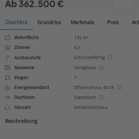
Ab 362.500 €
Überblick
Grundriss
Merkmale
Preis
An
Wohnfläche
135 m²
Zimmer
6,5
Schlüsselfertig
Ausbaustufe
Bauweise
Fertighaus
Etagen
1
Energiestandard
Effizienzhaus 40 EE
Dachform
Satteldach
Hausart
Einfamilienhaus
Beschreibung