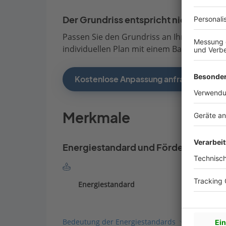
Der Grundriss entspricht nicht Ihren
Passen Sie den Grundriss an Ihre persönli
individuellen Plan mit einem Bauberater de
Kostenlose Anpassung anfragen
Merkmale
Energiestandard und Förderung
Energiestandard
Bedeutung der Energiestandards