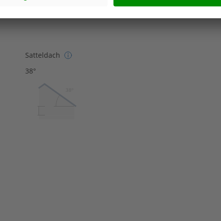
0,15
Satteldach
38°
38º