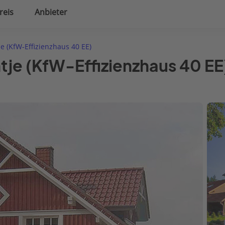
reis
Anbieter
uplanung
Hausausstattung
je (KfW-Effizienzhaus 40 EE)
ntje (KfW-Effizienzhaus 40 