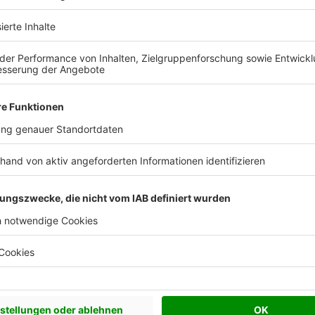
 Vorstellungen?
chen Bedürfnisse an und besprechen Sie Ihren
s Anbieters.
Effizienzhaus 40 EE
Effizienzhaus 40 Plus
Effizienzhaus 55
Plusenergiehaus