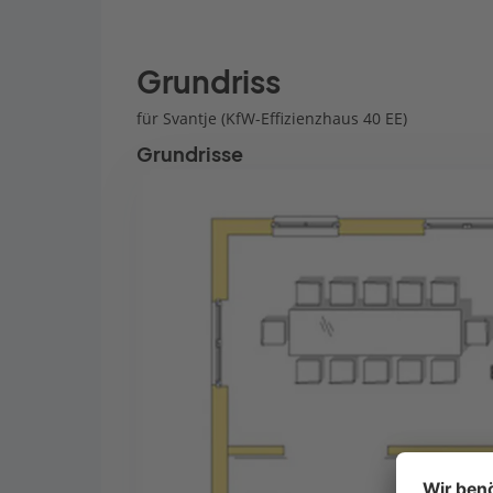
Grundriss
für Svantje (KfW-Effizienzhaus 40 EE)
Grundrisse