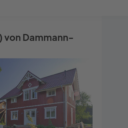
Bauprojekt-Quiz
Mein Konto
Baupartner
Anmelden
EE) von Dammann-