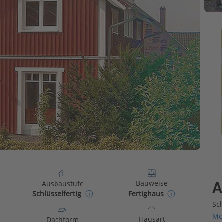
Bauweise
Ausbaustufe
A
Fertighaus
Schlüsselfertig
Sch
Mo
Hausart
d
Dachform