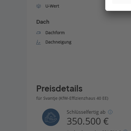
U-Wert
Dach
Dachform
Dachneigung
Preisdetails
für Svantje (KfW-Effizienzhaus 40 EE)
Schlüsselfertig ab
350.500 €