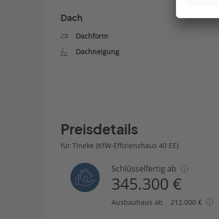
Dach
Dachform
Dachneigung
Preisdetails
für Tineke (KfW-Effizienzhaus 40 EE)
Schlüsselfertig ab
345.300 €
Ausbauhaus ab
212.000 €