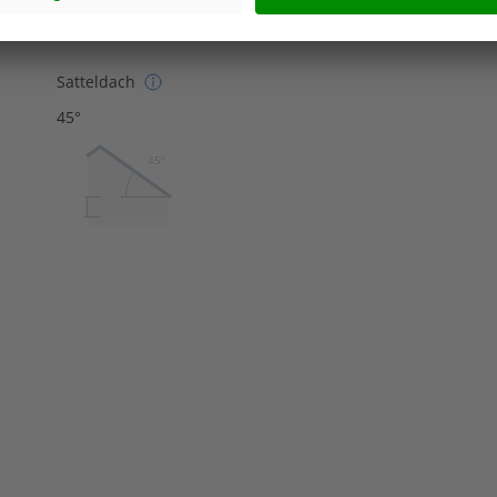
Satteldach
45°
45º