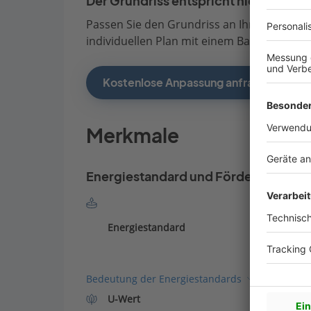
Der Grundriss entspricht nicht Ihren
Passen Sie den Grundriss an Ihre persönli
individuellen Plan mit einem Bauberater de
Kostenlose Anpassung anfragen
Merkmale
Energiestandard und Förderung
Energiestandard
Bedeutung der Energiestandards
U-Wert