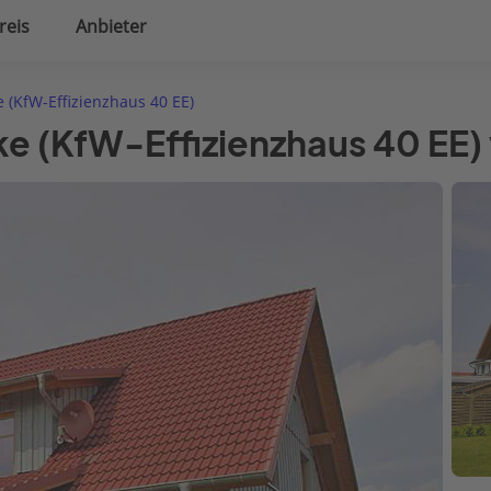
reis
Anbieter
uplanung
Hausausstattung
e (KfW-Effizienzhaus 40 EE)
eke (KfW-Effizienzhaus 40 E