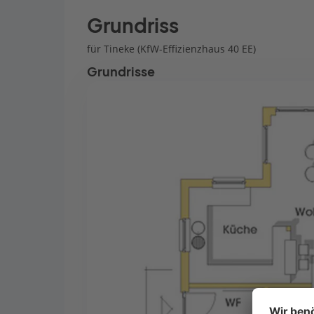
Grundriss
für Tineke (KfW-Effizienzhaus 40 EE)
Grundrisse