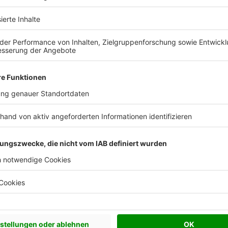
 Vorstellungen?
chen Bedürfnisse an und besprechen Sie Ihren
s Anbieters.
Effizienzhaus 40 EE
Effizienzhaus 40 Plus
Effizienzhaus 55
Plusenergiehaus
0,15